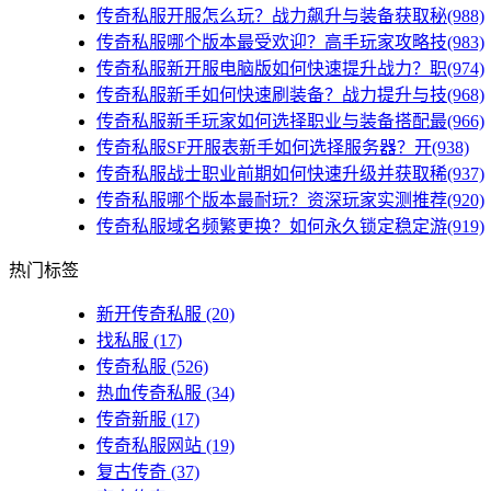
传奇私服开服怎么玩？战力飙升与装备获取秘(988)
传奇私服哪个版本最受欢迎？高手玩家攻略技(983)
传奇私服新开服电脑版如何快速提升战力？职(974)
传奇私服新手如何快速刷装备？战力提升与技(968)
传奇私服新手玩家如何选择职业与装备搭配最(966)
传奇私服SF开服表新手如何选择服务器？开(938)
传奇私服战士职业前期如何快速升级并获取稀(937)
传奇私服哪个版本最耐玩？资深玩家实测推荐(920)
传奇私服域名频繁更换？如何永久锁定稳定游(919)
热门标签
新开传奇私服
(20)
找私服
(17)
传奇私服
(526)
热血传奇私服
(34)
传奇新服
(17)
传奇私服网站
(19)
复古传奇
(37)