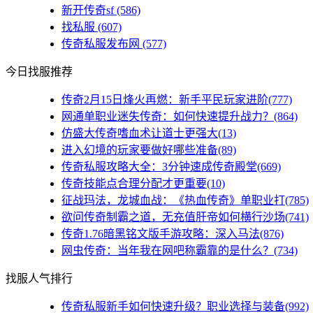
新开传奇sf
(586)
找私服
(607)
传奇私服发布网
(577)
今日找服推荐
传奇2月15日烽火再燃：新手平民玩家进阶(777)
网通单职业迷失传奇：如何快速提升战力？(864)
仿盛大传奇嗜血术让道士更强大(13)
进入幻境的玩家要做好哪些准备(89)
传奇私服攻略大全：3分钟速成传奇殿堂(669)
传奇技能点合理分配才更重要(10)
征战玛法，龙城血战：《热血传奇》单职业打(785)
欲问传奇制霸之道，无充值肝帝如何横行沙场(741)
传奇1.76暗黑铭文版手游攻略：深入马法(876)
网虫传奇：当年我在网吧称霸靠的是什么？(734)
找服人气排行
传奇私服新手如何快速升级？职业选择与装备(992)