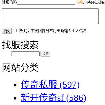
验证的码
必填
，不填不让过哦
记住我,下次回复时不用重新输入个人信息
找服搜索
网站分类
传奇私服
(597)
新开传奇sf
(586)