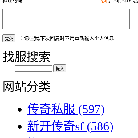
验证的码
必填
，不填不让过哦
记住我,下次回复时不用重新输入个人信息
找服搜索
网站分类
传奇私服
(597)
新开传奇sf
(586)