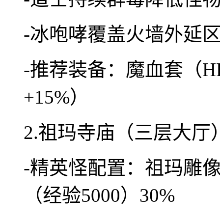
-冰咆哮覆盖火墙外延
-推荐装备：魔血套（H
+15%）
2.祖玛寺庙（三层大厅
-精英怪配置：祖玛雕像（
（经验5000）30%