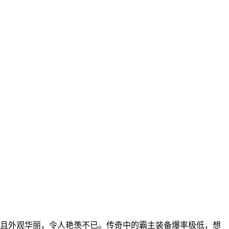
且外观华丽，令人艳羡不已。传奇中的霸主装备爆率极低，想