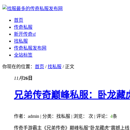
首页
传奇私服
新开传奇sf
找私服
传奇私服发布网
全站标签
你现在的位置：
首页
/
找私服
/ 正文
11月
26日
兄弟传奇巅峰私服：卧龙藏
作者：admin | 分类：找私服 | 浏览：
次 | 评论：
4
条
传奇手游霸主《兄弟传奇》巅峰私服"卧龙藏虎"震撼上