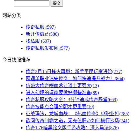
网站分类
传奇私服
(597)
新开传奇sf
(586)
找私服
(607)
传奇私服发布网
(577)
今日找服推荐
传奇2月15日烽火再燃：新手平民玩家进阶(777)
网通单职业迷失传奇：如何快速提升战力？(864)
仿盛大传奇嗜血术让道士更强大(13)
进入幻境的玩家要做好哪些准备(89)
传奇私服攻略大全：3分钟速成传奇殿堂(669)
传奇技能点合理分配才更重要(10)
征战玛法，龙城血战：《热血传奇》单职业打(785)
欲问传奇制霸之道，无充值肝帝如何横行沙场(741)
传奇1.76暗黑铭文版手游攻略：深入马法(876)